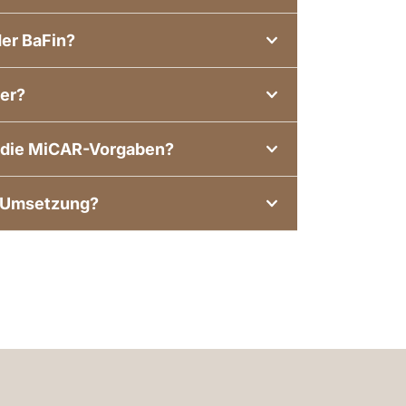
der BaFin?
er?
n die MiCAR-Vorgaben?
r Umsetzung?