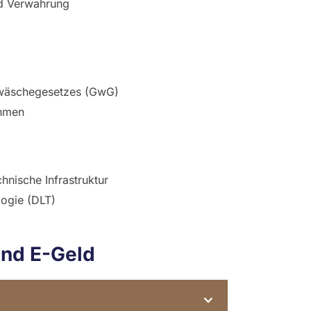
nd Verwahrung
ldwäschegesetzes (GwG)
ahmen
hnische Infrastruktur
logie (DLT)
und E-Geld